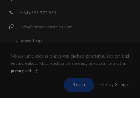
(+34) 665 572 839
info@airmanservicios.com
Aviso Legal
Política de Privacidad
We are using cookies to give you the best experience. You can find
Política de Cookies
out more about which cookies we are using or switch them off in
privacy settings
.
AIRMAN SERVICIOS DE RESTAURACION S.L.
Privacy Settings
Accept
®2026
TODOS LOS DERECHOS RESERVADOS.