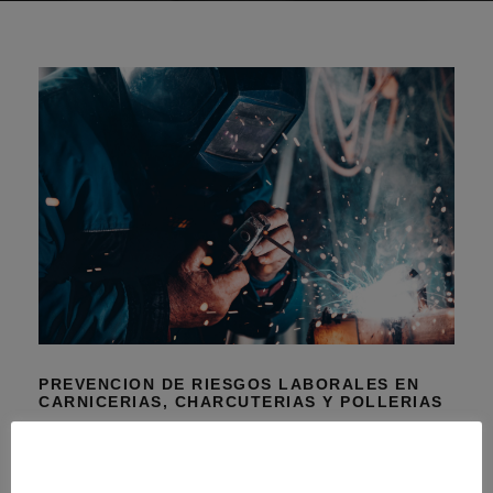
PREVENCION DE RIESGOS LABORALES EN
CARNICERIAS, CHARCUTERIAS Y POLLERIAS
charcuterias y pollerias
/
Prevencion de riesgos laborales en
carnicerias