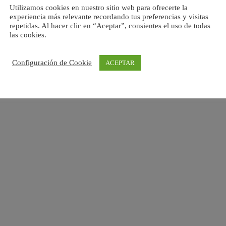
Utilizamos cookies en nuestro sitio web para ofrecerte la
experiencia más relevante recordando tus preferencias y visitas
repetidas. Al hacer clic en “Aceptar”, consientes el uso de todas
las cookies.
Configuración de Cookie
ACEPTAR
Esta empresa ha sido beneficiaria de una subvención
concedida por la Comunidad de Madrid destinada al
fomento de la contratación de personas desempleadas en
el marco de las políticas activas de empleo 2026