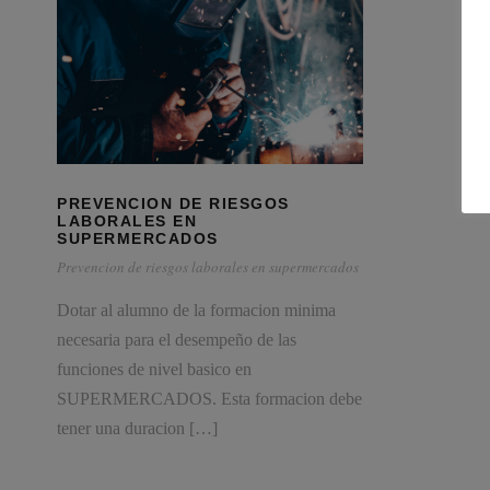
PREVENCION DE RIESGOS
LABORALES EN
SUPERMERCADOS
Prevencion de riesgos laborales en supermercados
Dotar al alumno de la formacion minima
necesaria para el desempeño de las
funciones de nivel basico en
SUPERMERCADOS. Esta formacion debe
tener una duracion […]
Consultores especializados en Servicios para Pymes y
Autónomos.