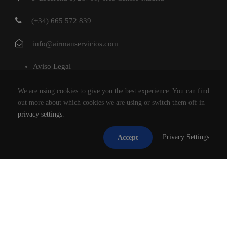
(+34) 665 572 839
info@airmanservicios.com
Aviso Legal
Política de Privacidad
We are using cookies to give you the best experience. You can find
Política de Cookies
out more about which cookies we are using or switch them off in
privacy settings
.
AIRMAN SERVICIOS DE RESTAURACION S.L.
Privacy Settings
Accept
®2026
TODOS LOS DERECHOS RESERVADOS.