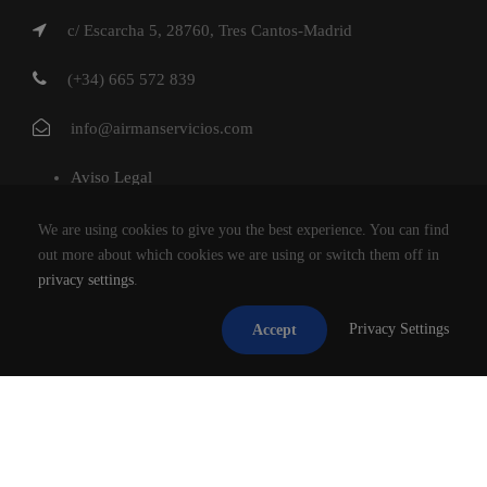
c/ Escarcha 5, 28760, Tres Cantos-Madrid
(+34) 665 572 839
info@airmanservicios.com
Aviso Legal
Política de Privacidad
We are using cookies to give you the best experience. You can find
Política de Cookies
out more about which cookies we are using or switch them off in
privacy settings
.
AIRMAN SERVICIOS DE RESTAURACION S.L.
Privacy Settings
Accept
®2026
TODOS LOS DERECHOS RESERVADOS.