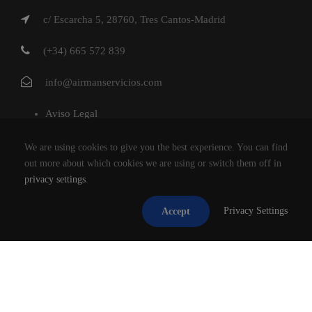
c/ Escarcha 5, 28760, Tres Cantos-Madrid
(+34) 665 572 839
info@airmanservicios.com
Aviso Legal
Política de Privacidad
We are using cookies to give you the best experience. You can find
Política de Cookies
out more about which cookies we are using or switch them off in
privacy settings
.
AIRMAN SERVICIOS DE RESTAURACION S.L.
Privacy Settings
Accept
®2026
TODOS LOS DERECHOS RESERVADOS.