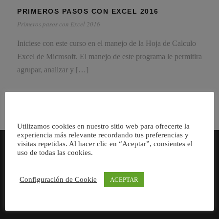
PRIMEROS PASOS CON EXCEL 2016
Primeros pasos con Excel 2016
Iniciese con este curso en el manejo de la Hoja de Calculo
Excel de Microsoft. El manejo de este programa le permitira
agrupar, analizar y […]
Utilizamos cookies en nuestro sitio web para ofrecerte la
experiencia más relevante recordando tus preferencias y
visitas repetidas. Al hacer clic en “Aceptar”, consientes el
uso de todas las cookies.
Consultores especializados en Servicios para Pymes y
Configuración de Cookie
ACEPTAR
Autónomos.