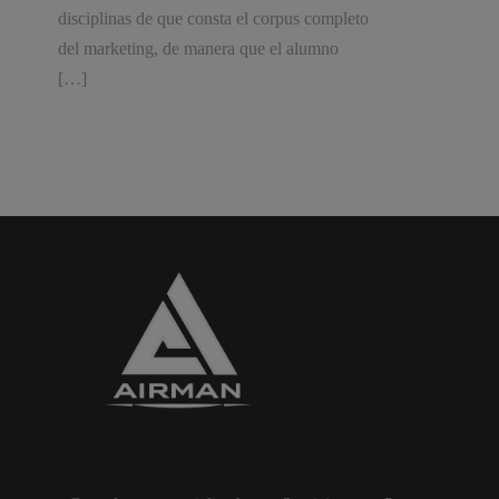
disciplinas de que consta el corpus completo
del marketing, de manera que el alumno
[…]