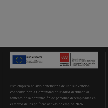
Esta empresa ha sido beneficiaria de una subvención
concedida por la Comunidad de Madrid destinada al
fomento de la contratación de personas desempleadas en
el marco de las políticas activas de empleo 2026