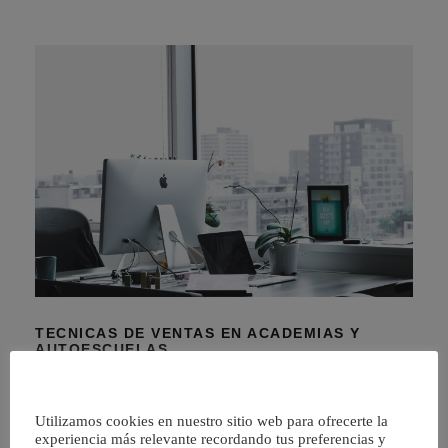
TECNICAS DE VENTAS EN ACADEMIAS Y
AUTOESCUELAS
Tecnicas de ventas en academias y autoescuelas
“No se vende mas el mejor producto o servicio, sino el que
Utilizamos cookies en nuestro sitio web para ofrecerte la
experiencia más relevante recordando tus preferencias y
mejor se sabe vender”. Esta maxima, en el mundo de la