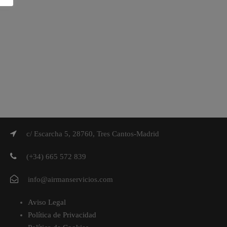
c/ Escarcha 5, 28760, Tres Cantos-Madrid
(+34) 665 572 839
info@airmanservicios.com
Aviso Legal
Política de Privacidad