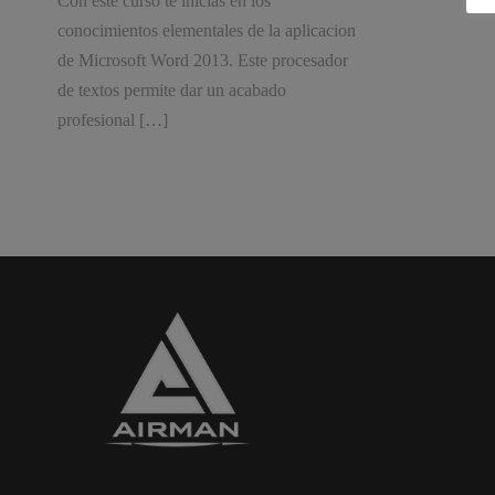
Con este curso te inicias en los
conocimientos elementales de la aplicacion
de Microsoft Word 2013. Este procesador
de textos permite dar un acabado
profesional […]