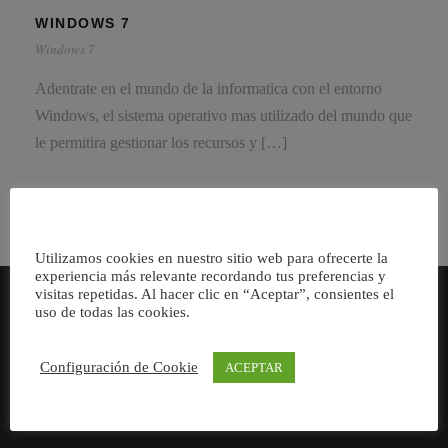
WINDOWS 7
Windows 7
Adentrate en el mundo de la informatica con el entorno
Windows, el sistema operativo mas utilizado del mundo que
le permitira gestionar los recursos y […]
Utilizamos cookies en nuestro sitio web para ofrecerte la
experiencia más relevante recordando tus preferencias y
visitas repetidas. Al hacer clic en “Aceptar”, consientes el
uso de todas las cookies.
Consultores especializados en Servicios para Pymes y
Configuración de Cookie
ACEPTAR
Autónomos.