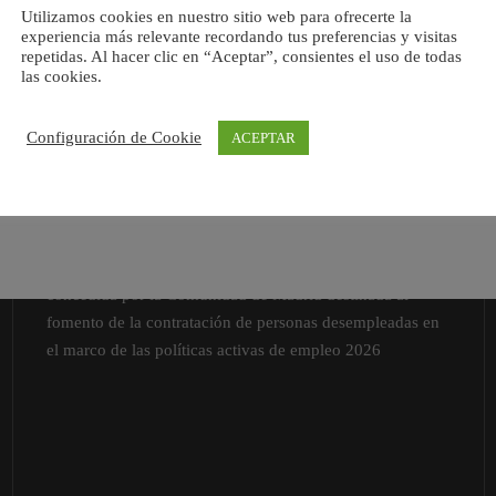
Utilizamos cookies en nuestro sitio web para ofrecerte la
experiencia más relevante recordando tus preferencias y visitas
repetidas. Al hacer clic en “Aceptar”, consientes el uso de todas
las cookies.
Configuración de Cookie
ACEPTAR
Esta empresa ha sido beneficiaria de una subvención
concedida por la Comunidad de Madrid destinada al
fomento de la contratación de personas desempleadas en
el marco de las políticas activas de empleo 2026