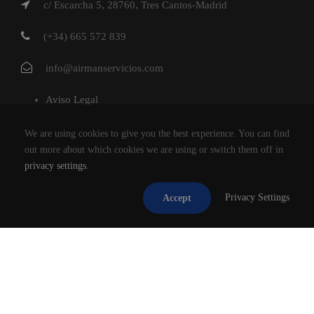
c/ Escarcha 5, 28760, Tres Cantos-Madrid
(+34) 665 572 839
info@airmanservicios.com
Aviso Legal
Política de Privacidad
We are using cookies to give you the best experience. You can find
Política de Cookies
out more about which cookies we are using or switch them off in
privacy settings
.
AIRMAN SERVICIOS DE RESTAURACION S.L.
Privacy Settings
Accept
®2026
TODOS LOS DERECHOS RESERVADOS.