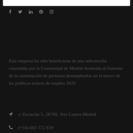
Esta empresa ha sido beneficiaria de una subvención
concedida por la Comunidad de Madrid destinada al fomento
de la contratación de personas desempleadas en el marco de
las políticas activas de empleo 2026
c/ Escarcha 5, 28760, Tres Cantos-Madrid
(+34) 665 572 839