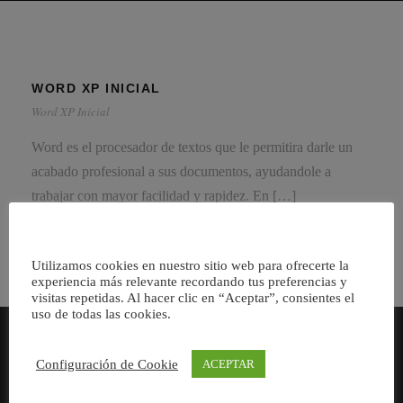
WORD XP INICIAL
Word XP Inicial
Word es el procesador de textos que le permitira darle un
acabado profesional a sus documentos, ayudandole a
trabajar con mayor facilidad y rapidez. En […]
Utilizamos cookies en nuestro sitio web para ofrecerte la
experiencia más relevante recordando tus preferencias y
visitas repetidas. Al hacer clic en “Aceptar”, consientes el
uso de todas las cookies.
Configuración de Cookie
ACEPTAR
Consultores especializados en Servicios para Pymes y
Autónomos.