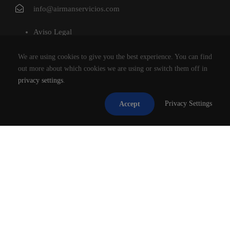
info@airmanservicios.com
Aviso Legal
Política de Privacidad
We are using cookies to give you the best experience. You can find
Política de Cookies
out more about which cookies we are using or switch them off in
privacy settings
.
AIRMAN SERVICIOS DE RESTAURACION S.L.
Privacy Settings
Accept
®2026
TODOS LOS DERECHOS RESERVADOS.