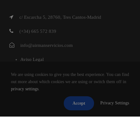
c/ Escarcha 5, 28760, Tres Cantos-Madrid
(+34) 665 572 839
info@airmanservicios.com
Aviso Legal
Política de Privacidad
We are using cookies to give you the best experience. You can find
Política de Cookies
out more about which cookies we are using or switch them off in
privacy settings
.
AIRMAN SERVICIOS DE RESTAURACION S.L.
Privacy Settings
Accept
®2026
TODOS LOS DERECHOS RESERVADOS.