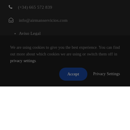
(+34) 665 572 839
info@airmanservicios.com
Aviso Legal
Política de Privacidad
We are using cookies to give you the best experience. You can find
Política de Cookies
out more about which cookies we are using or switch them off in
privacy settings
.
AIRMAN SERVICIOS DE RESTAURACION S.L.
Privacy Settings
Accept
®2026
TODOS LOS DERECHOS RESERVADOS.