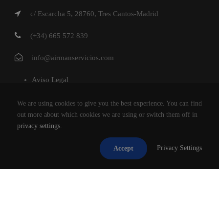
c/ Escarcha 5, 28760, Tres Cantos-Madrid
(+34) 665 572 839
info@airmanservicios.com
Aviso Legal
Política de Privacidad
We are using cookies to give you the best experience. You can find
Política de Cookies
out more about which cookies we are using or switch them off in
privacy settings
.
AIRMAN SERVICIOS DE RESTAURACION S.L.
Privacy Settings
Accept
®2026
TODOS LOS DERECHOS RESERVADOS.