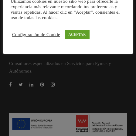
Utilizamos cookies en nuestro sitio web para ofrecerte la
experiencia más relevante recordando tus preferencias y
visitas repetidas. Al hacer clic en “Aceptar”, consientes el
uso de todas las cookies.
Configuración de Cookie
ACEPTAR
Consultores especializados en Servicios para Pymes y
Autónomos.