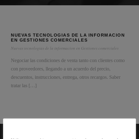
NUEVAS TECNOLOGIAS DE LA INFORMACION
EN GESTIONES COMERCIALES
Nuevas tecnologias de la informacion en Gestiones comerciales
Negociar las condiciones de venta tanto con clientes como
con proveedores, llegando a un acuerdo del precio,
descuentos, instrucciones, entrega, otros recargos. Saber
tratar las […]