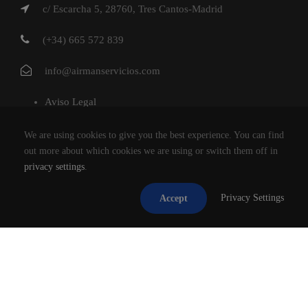
c/ Escarcha 5, 28760, Tres Cantos-Madrid
(+34) 665 572 839
info@airmanservicios.com
Aviso Legal
Política de Privacidad
We are using cookies to give you the best experience. You can find
Política de Cookies
out more about which cookies we are using or switch them off in
privacy settings
.
AIRMAN SERVICIOS DE RESTAURACION S.L.
Privacy Settings
Accept
®2026
TODOS LOS DERECHOS RESERVADOS.