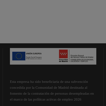
Esta empresa ha sido beneficiaria de una subvención
concedida por la Comunidad de Madrid destinada al
fomento de la contratación de personas desempleadas en
el marco de las políticas activas de empleo 2026